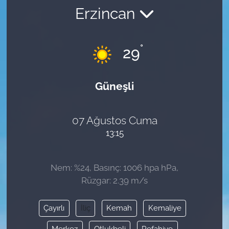
Erzincan
°
29
Güneşli
07 Ağustos Cuma
13:15
Nem: %24, Basınç: 1006 hpa hPa,
Rüzgar: 2.39 m/s
Çayırlı
İliç
Kemah
Kemaliye
Merkez
Otlukbeli
Refahiye