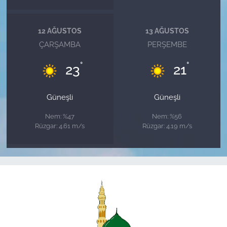
12 AĞUSTOS
13 AĞUSTOS
ÇARŞAMBA
PERŞEMBE
°
°
23
21
Güneşli
Güneşli
Nem: %47
Nem: %56
Rüzgar: 4.61 m/s
Rüzgar: 4.19 m/s