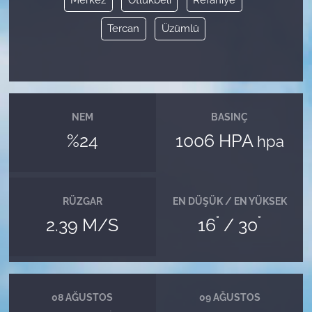
Tercan
Üzümlü
NEM
BASINÇ
%24
1006 HPA
hpa
RÜZGAR
EN DÜŞÜK / EN YÜKSEK
°
°
2.39 M/S
16
/ 30
08 AĞUSTOS
09 AĞUSTOS