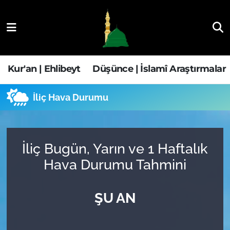
Kur'an | Ehlibeyt
Nöbetçi Eczaneler
Düşünce | İslamî Araştırmalar
Hava Durumu
Kur'an | Ehlibeyt
Düşünce | İslamî Araştırmalar
Ehla-Der Haber
Trafik Durumu
İliç Hava Durumu
Yaşam | Aile&GNÇ
Süper Lig Puan Durumu ve Fikstür
Fıkıh | Ahkam
Tüm Manşetler
İliç Bugün, Yarın ve 1 Haftalık
Hava Durumu Tahmini
Son Dakika Haberleri
ŞU AN
Haber Arşivi