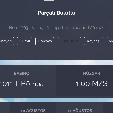
Parçalı Bulutlu
Nem: %93, Basınç: 1011 hpa hPa, Rüzgar: 1.00 m/s
mayeri
Çilimli
Gölyaka
Gümüşova
Kaynaşlı
M
BASINÇ
RÜZGAR
1011 HPA
1.00 M/S
hpa
10 AĞUSTOS
11 AĞUSTOS