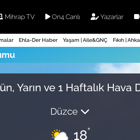
Mihrap TV
On4 Canlı
Yazarlar
rmalar
Ehla-Der Haber
Yaşam | Aile&GNÇ
Fıkıh | Ahk
umu
, Yarın ve 1 Haftalık Hava
Düzce
°
18