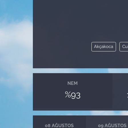
Akçakoca
Cu
NEM
%93
08 AĞUSTOS
09 AĞUSTOS