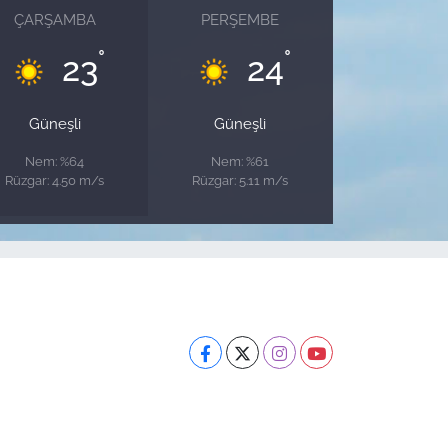
ÇARŞAMBA
PERŞEMBE
°
°
23
24
Güneşli
Güneşli
Nem: %64
Nem: %61
Rüzgar: 4.50 m/s
Rüzgar: 5.11 m/s