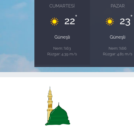
CUMARTESI
PAZAR
°
°
22
23
Güneşli
Güneşli
Nem: %63
Nem: %66
Rüzgar: 4.39 m/s
Rüzgar: 4.81 m/s