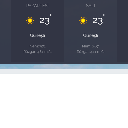
PAZARTESI
SALI
°
°
23
23
Güneşli
Güneşli
Nem: %71
Nem: %67
Rüzgar: 4.81 m/s
Rüzgar: 4.11 m/s