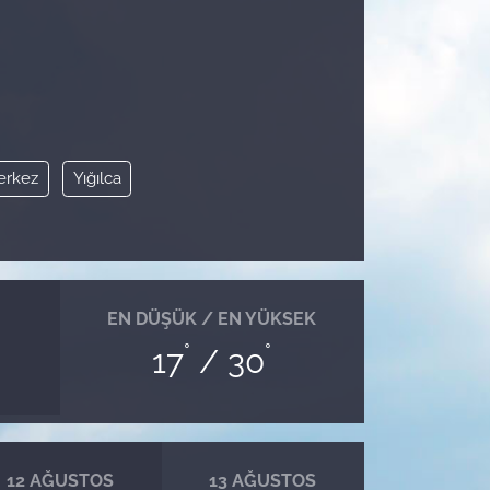
erkez
Yığılca
EN DÜŞÜK / EN YÜKSEK
°
°
17
/ 30
12 AĞUSTOS
13 AĞUSTOS