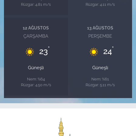
Rüzgar: 4.81 m/s
Rüzgar: 4.11 m/s
12 AĞUSTOS
13 AĞUSTOS
ÇARŞAMBA
PERŞEMBE
°
°
23
24
Güneşli
Güneşli
Nem: %64
Nem: %61
Rüzgar: 4.50 m/s
Rüzgar: 5.11 m/s