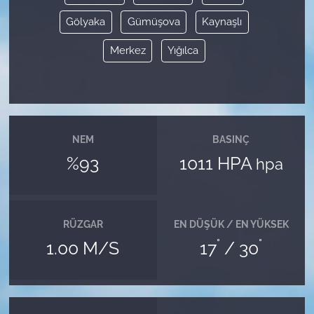
Gölyaka
Gümüşova
Kaynaşlı
Merkez
Yığılca
NEM
BASINÇ
%93
1011 HPA
hpa
RÜZGAR
EN DÜŞÜK / EN YÜKSEK
°
°
1.00 M/S
17
/ 30