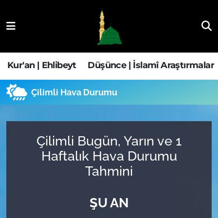
Kur'an | Ehlibeyt
Nöbetçi Eczaneler
Düşünce | İslamî Araştırmalar
Hava Durumu
Kur'an | Ehlibeyt
Düşünce | İslamî Araştırmalar
Ehla-Der Haber
Trafik Durumu
Çilimli Hava Durumu
Yaşam | Aile&GNÇ
Süper Lig Puan Durumu ve Fikstür
Fıkıh | Ahkam
Tüm Manşetler
Çilimli Bugün, Yarın ve 1
Haftalık Hava Durumu
Son Dakika Haberleri
Tahmini
Haber Arşivi
ŞU AN