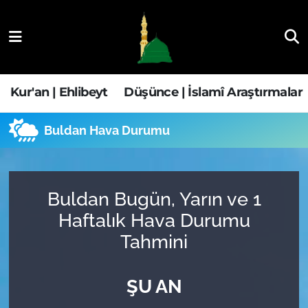
Kur'an | Ehlibeyt
Nöbetçi Eczaneler
Düşünce | İslamî Araştırmalar
Hava Durumu
Kur'an | Ehlibeyt
Düşünce | İslamî Araştırmalar
Ehla-Der Haber
Trafik Durumu
Buldan Hava Durumu
Yaşam | Aile&GNÇ
Süper Lig Puan Durumu ve Fikstür
Fıkıh | Ahkam
Tüm Manşetler
Buldan Bugün, Yarın ve 1
Haftalık Hava Durumu
Son Dakika Haberleri
Tahmini
Haber Arşivi
ŞU AN