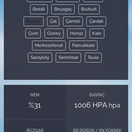
Bekilli
Beyağaç
Bozkurt
Buldan
Çal
Çameli
Çardak
Çivril
Güney
Honaz
Kale
Merkezefendi
Pamukkale
Sarayköy
Serinhisar
Tavas
NEM
BASINÇ
%31
1006 HPA
hpa
RÜZGAR
EN DÜŞÜK / EN YÜKSEK