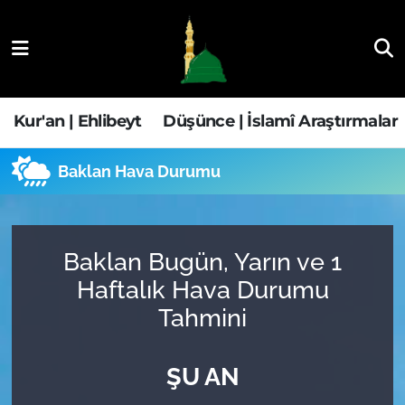
Kur'an | Ehlibeyt
Nöbetçi Eczaneler
Düşünce | İslamî Araştırmalar
Hava Durumu
Kur'an | Ehlibeyt
Düşünce | İslamî Araştırmalar
Ehla-Der Haber
Trafik Durumu
Baklan Hava Durumu
Yaşam | Aile&GNÇ
Süper Lig Puan Durumu ve Fikstür
Fıkıh | Ahkam
Tüm Manşetler
Baklan Bugün, Yarın ve 1
Haftalık Hava Durumu
Son Dakika Haberleri
Tahmini
Haber Arşivi
ŞU AN