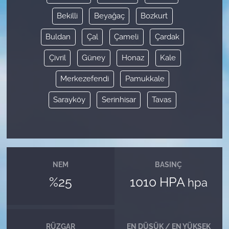
Bekilli
Beyağaç
Bozkurt
Buldan
Çal
Çameli
Çardak
Çivril
Güney
Honaz
Kale
Merkezefendi
Pamukkale
Sarayköy
Serinhisar
Tavas
NEM
BASINÇ
%25
1010 HPA
hpa
RÜZGAR
EN DÜŞÜK / EN YÜKSEK