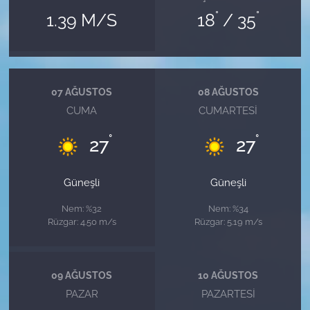
°
°
1.39 M/S
18
/ 35
07 AĞUSTOS
08 AĞUSTOS
CUMA
CUMARTESI
°
°
27
27
Güneşli
Güneşli
Nem: %32
Nem: %34
Rüzgar: 4.50 m/s
Rüzgar: 5.19 m/s
09 AĞUSTOS
10 AĞUSTOS
PAZAR
PAZARTESI