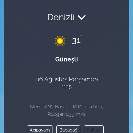
Denizli
°
31
Güneşli
06 Ağustos Perşembe
11:15
Nem: %25, Basınç: 1010 hpa hPa,
Rüzgar: 1.39 m/s
Acıpayam
Babadağ
Baklan