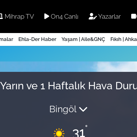
Mihrap TV
On4 Canlı
Yazarlar
rmalar
Ehla-Der Haber
Yaşam | Aile&GNÇ
Fıkıh | Ahk
 Yarın ve 1 Haftalık Hava Du
Bingöl
°
31