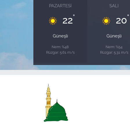
PAZARTESI
SALI
°
°
22
20
Güneşli
Güneşli
Nem: %48
Nem: %54
Rüzgar: 5.61 m/s
Rüzgar: 5.31 m/s