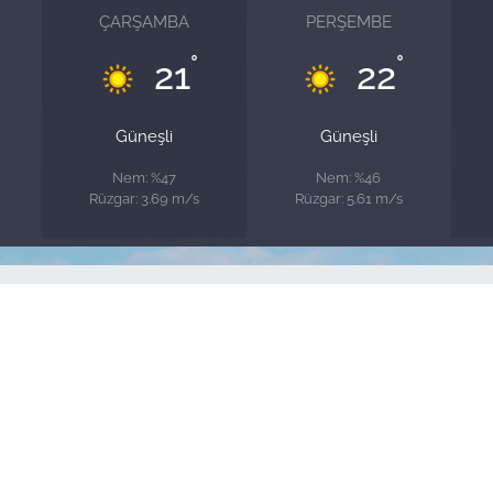
ÇARŞAMBA
PERŞEMBE
°
°
21
22
Güneşli
Güneşli
Nem: %47
Nem: %46
Rüzgar: 3.69 m/s
Rüzgar: 5.61 m/s