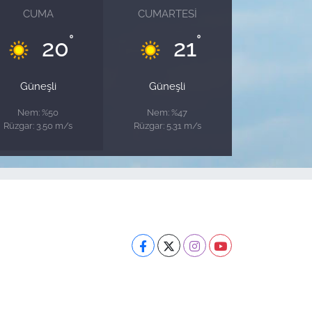
CUMA
CUMARTESI
°
°
20
21
Güneşli
Güneşli
Nem: %50
Nem: %47
Rüzgar: 3.50 m/s
Rüzgar: 5.31 m/s