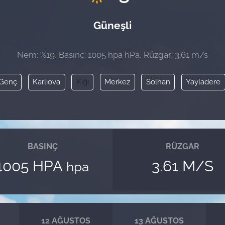
Güneşli
Nem: %19, Basınç: 1005 hpa hPa, Rüzgar: 3.61 m/s
Genç
Karlıova
Kiğı
Merkez
Solhan
Yayladere
BASINÇ
RÜZGAR
1005 HPA
3.61 M/S
hpa
12 AĞUSTOS
13 AĞUSTOS