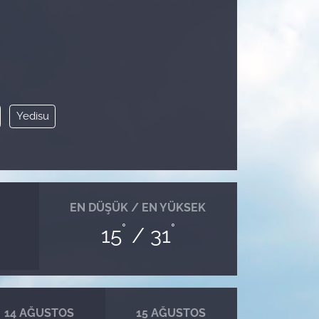
Yedisu
EN DÜŞÜK / EN YÜKSEK
°
°
15
/ 31
14 AĞUSTOS
15 AĞUSTOS