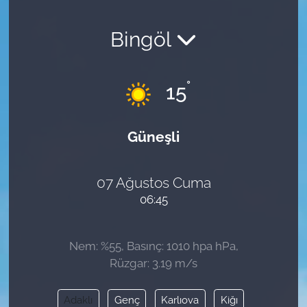
Bingöl
°
15
Güneşli
07 Ağustos Cuma
06:45
Nem: %55, Basınç: 1010 hpa hPa,
Rüzgar: 3.19 m/s
Adaklı
Genç
Karlıova
Kiğı