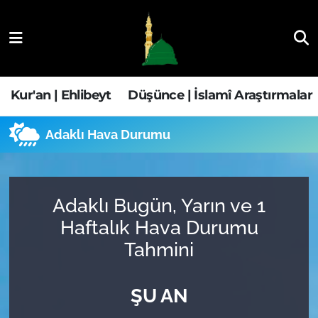
Kur'an | Ehlibeyt
Nöbetçi Eczaneler
Düşünce | İslamî Araştırmalar
Hava Durumu
Kur'an | Ehlibeyt
Düşünce | İslamî Araştırmalar
Ehla-Der Haber
Trafik Durumu
Adaklı Hava Durumu
Yaşam | Aile&GNÇ
Süper Lig Puan Durumu ve Fikstür
Fıkıh | Ahkam
Tüm Manşetler
Adaklı Bugün, Yarın ve 1
Haftalık Hava Durumu
Son Dakika Haberleri
Tahmini
Haber Arşivi
ŞU AN