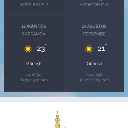
Rüzgar: 5.50 m/s
Rüzgar: 7.50 m/s
12 AĞUSTOS
13 AĞUSTOS
ÇARŞAMBA
PERŞEMBE
°
°
23
21
Güneşli
Güneşli
Nem: %27
Nem: %46
Rüzgar: 4.61 m/s
Rüzgar: 4.69 m/s