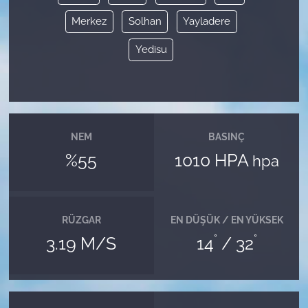
Merkez
Solhan
Yayladere
Yedisu
NEM
BASINÇ
%55
1010 HPA
hpa
RÜZGAR
EN DÜŞÜK / EN YÜKSEK
°
°
3.19 M/S
14
/ 32