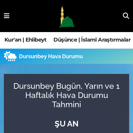
Kur'an | Ehlibeyt
Nöbetçi Eczaneler
Düşünce | İslamî Araştırmalar
Hava Durumu
Kur'an | Ehlibeyt
Düşünce | İslamî Araştırmalar
Ehla-Der Haber
Trafik Durumu
Dursunbey Hava Durumu
Yaşam | Aile&GNÇ
Süper Lig Puan Durumu ve Fikstür
Fıkıh | Ahkam
Tüm Manşetler
Dursunbey Bugün, Yarın ve 1
Haftalık Hava Durumu
Son Dakika Haberleri
Tahmini
Haber Arşivi
ŞU AN