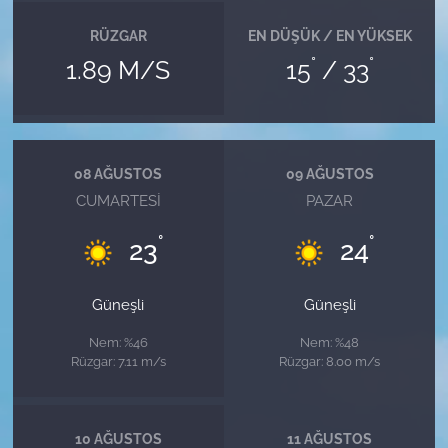
RÜZGAR
EN DÜŞÜK / EN YÜKSEK
°
°
1.89 M/S
15
/ 33
08 AĞUSTOS
09 AĞUSTOS
CUMARTESI
PAZAR
°
°
23
24
Güneşli
Güneşli
Nem: %46
Nem: %48
Rüzgar: 7.11 m/s
Rüzgar: 8.00 m/s
10 AĞUSTOS
11 AĞUSTOS