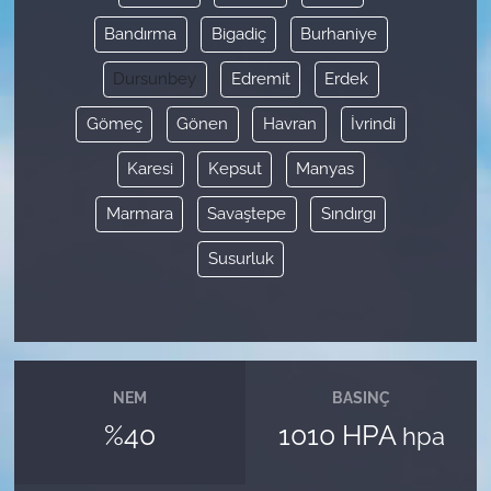
Bandırma
Bigadiç
Burhaniye
Dursunbey
Edremit
Erdek
Gömeç
Gönen
Havran
İvrindi
Karesi
Kepsut
Manyas
Marmara
Savaştepe
Sındırgı
Susurluk
NEM
BASINÇ
%40
1010 HPA
hpa