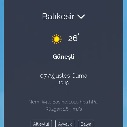
Balıkesir
°
26
Güneşli
07 Ağustos Cuma
10:15
Nem: %40, Basınç: 1010 hpa hPa,
Rüzgar: 1.89 m/s
Altıeylül
Ayvalık
Balya