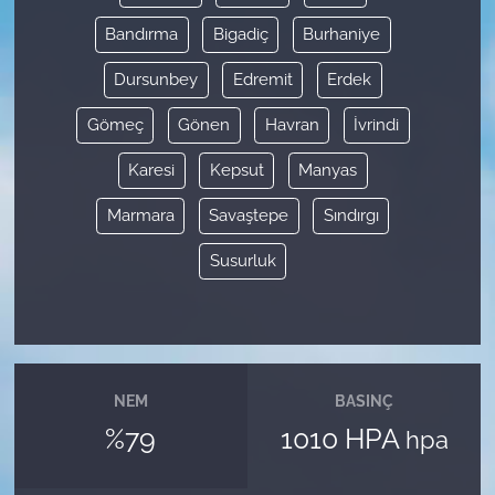
Bandırma
Bigadiç
Burhaniye
Dursunbey
Edremit
Erdek
Gömeç
Gönen
Havran
İvrindi
Karesi
Kepsut
Manyas
Marmara
Savaştepe
Sındırgı
Susurluk
NEM
BASINÇ
%79
1010 HPA
hpa