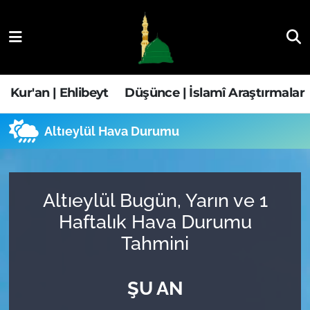
Kur'an | Ehlibeyt
Nöbetçi Eczaneler
Düşünce | İslamî Araştırmalar
Hava Durumu
Kur'an | Ehlibeyt
Düşünce | İslamî Araştırmalar
Ehla-Der Haber
Trafik Durumu
Altıeylül Hava Durumu
Yaşam | Aile&GNÇ
Süper Lig Puan Durumu ve Fikstür
Fıkıh | Ahkam
Tüm Manşetler
Altıeylül Bugün, Yarın ve 1
Haftalık Hava Durumu
Son Dakika Haberleri
Tahmini
Haber Arşivi
ŞU AN