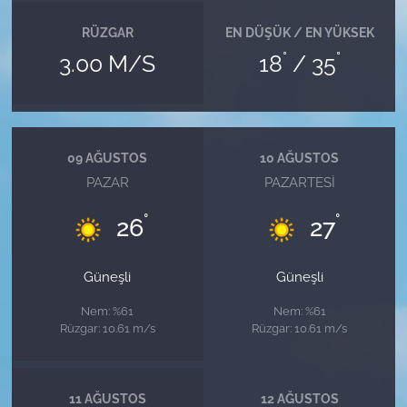
RÜZGAR
EN DÜŞÜK / EN YÜKSEK
°
°
3.00 M/S
18
/ 35
09 AĞUSTOS
10 AĞUSTOS
PAZAR
PAZARTESI
°
°
26
27
Güneşli
Güneşli
Nem: %61
Nem: %61
Rüzgar: 10.61 m/s
Rüzgar: 10.61 m/s
11 AĞUSTOS
12 AĞUSTOS