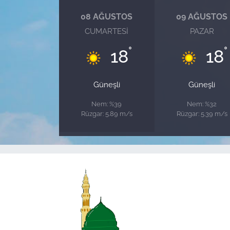
08 AĞUSTOS
09 AĞUSTOS
CUMARTESI
PAZAR
°
°
18
18
Güneşli
Güneşli
Nem: %39
Nem: %32
Rüzgar: 5.89 m/s
Rüzgar: 5.39 m/s