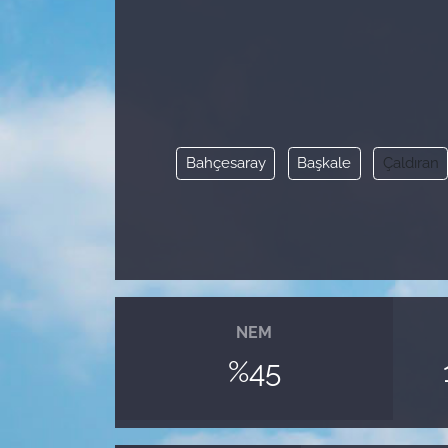
Bahçesaray
Başkale
Çaldıran
NEM
%45