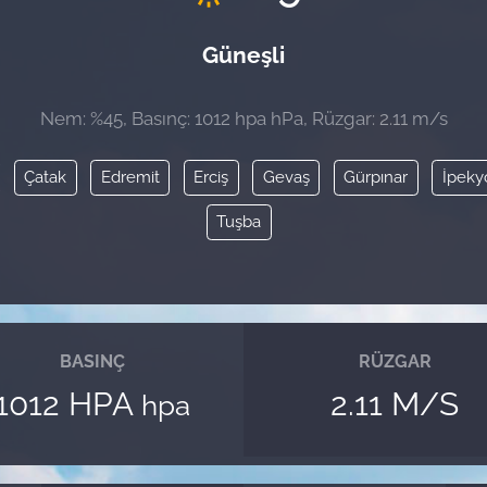
Güneşli
Nem: %45, Basınç: 1012 hpa hPa, Rüzgar: 2.11 m/s
Çatak
Edremit
Erciş
Gevaş
Gürpınar
İpeky
Tuşba
BASINÇ
RÜZGAR
1012 HPA
2.11 M/S
hpa