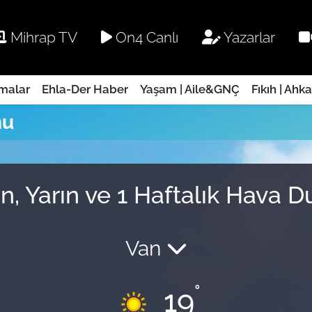
Mihrap TV
On4 Canlı
Yazarlar
rmalar
Ehla-Der Haber
Yaşam | Aile&GNÇ
Fıkıh | Ahk
mu
n, Yarın ve 1 Haftalık Hava 
Van
°
19