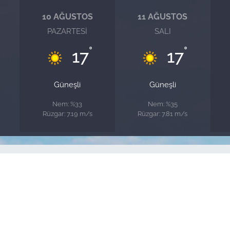
10 AĞUSTOS
11 AĞUSTOS
PAZARTESI
SALI
°
°
17
17
Güneşli
Güneşli
Nem: %33
Nem: %35
Rüzgar: 7.19 m/s
Rüzgar: 7.81 m/s