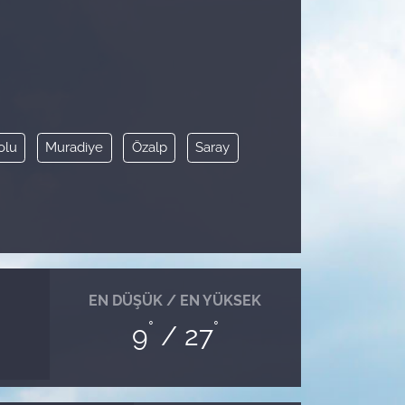
olu
Muradiye
Özalp
Saray
EN DÜŞÜK / EN YÜKSEK
°
°
9
/ 27