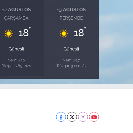
12 AĞUSTOS
13 AĞUSTOS
ÇARŞAMBA
PERŞEMBE
°
°
18
18
Güneşli
Güneşli
Nem: %30
Nem: %27
Rüzgar: 7.89 m/s
Rüzgar: 3.11 m/s