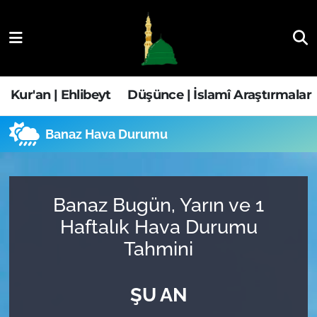
Kur'an | Ehlibeyt
Nöbetçi Eczaneler
Düşünce | İslamî Araştırmalar
Hava Durumu
Kur'an | Ehlibeyt
Düşünce | İslamî Araştırmalar
Ehla-Der Haber
Trafik Durumu
Banaz Hava Durumu
Yaşam | Aile&GNÇ
Süper Lig Puan Durumu ve Fikstür
Fıkıh | Ahkam
Tüm Manşetler
Banaz Bugün, Yarın ve 1
Haftalık Hava Durumu
Son Dakika Haberleri
Tahmini
Haber Arşivi
ŞU AN