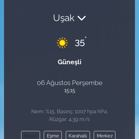
Uşak
°
35
Güneşli
06 Ağustos Perşembe
15:15
Nem: %15, Basınç: 1007 hpa hPa,
Rüzgar: 4.39 m/s
Banaz
Eşme
Karahallı
Merkez