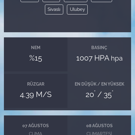
Sivaslı
Ulubey
NEM
BASINÇ
%15
1007 HPA
hpa
RÜZGAR
EN DÜŞÜK / EN YÜKSEK
°
°
4.39 M/S
20
/ 35
07 AĞUSTOS
08 AĞUSTOS
CUMA
CUMARTESI