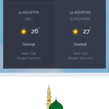
11 AĞUSTOS
12 AĞUSTOS
SALI
ÇARŞAMBA
°
°
26
27
Güneşli
Güneşli
Nem: %36
Nem: %33
Rüzgar: 6.31 m/s
Rüzgar: 5.89 m/s