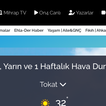
Mihrap TV
On4 Canlı
Yazarlar
rmalar
Ehla-Der Haber
Yaşam | Aile&GNÇ
Fıkıh | Ahk
 Yarın ve 1 Haftalık Hava D
Tokat
°
32