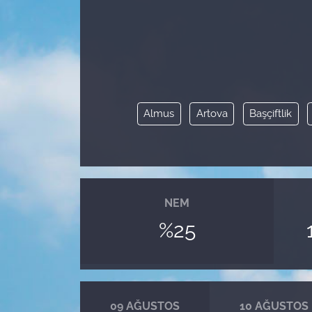
Almus
Artova
Başçiftlik
NEM
%25
09 AĞUSTOS
10 AĞUSTOS