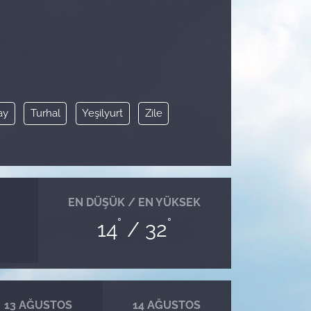
ay
Turhal
Yeşilyurt
Zile
EN DÜŞÜK / EN YÜKSEK
°
°
14
/ 32
13 AĞUSTOS
14 AĞUSTOS