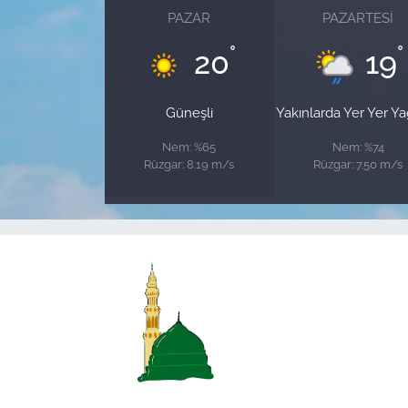
PAZAR
PAZARTESI
°
°
20
19
Güneşli
Yakınlarda Yer Yer Y
Nem: %65
Nem: %74
Rüzgar: 8.19 m/s
Rüzgar: 7.50 m/s