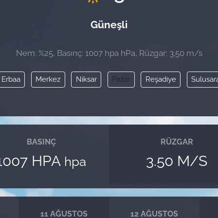
Güneşli
Nem: %25, Basınç: 1007 hpa hPa, Rüzgar: 3.50 m/s
Erbaa
Merkez
Niksar
Pazar
Reşadiye
Sulusar
BASINÇ
RÜZGAR
1007 HPA
3.50 M/S
hpa
11 AĞUSTOS
12 AĞUSTOS