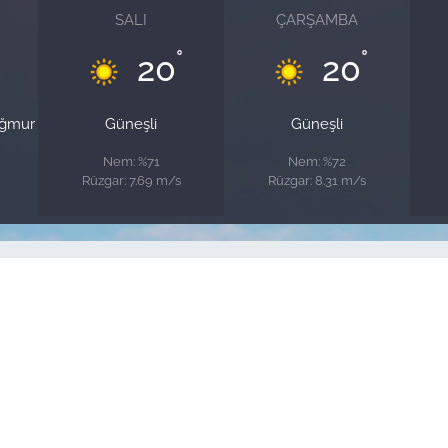
SALI
ÇARŞAMBA
°
°
20
20
ağmur
Güneşli
Güneşli
Nem: %71
Nem: %72
Rüzgar: 7.69 m/s
Rüzgar: 8.31 m/s