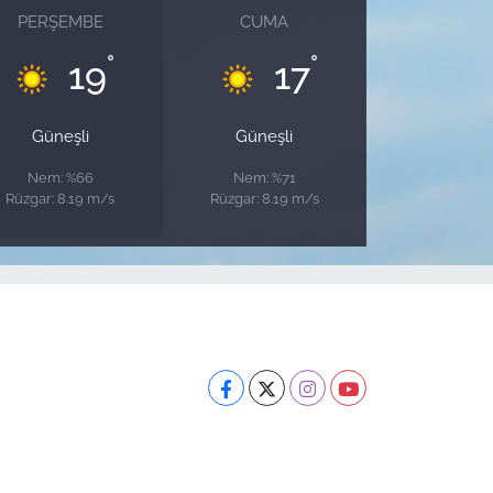
PERŞEMBE
CUMA
°
°
19
17
Güneşli
Güneşli
Nem: %66
Nem: %71
Rüzgar: 8.19 m/s
Rüzgar: 8.19 m/s