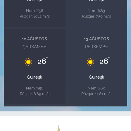
Nem: %58
Nem: %63
Rüzgar: 10.11 m/s
Rüzgar: 7.50 m/s
12 AĞUSTOS
13 AĞUSTOS
ÇARŞAMBA
PERŞEMBE
°
°
26
26
Güneşli
Güneşli
Nem: %56
Nem: %60
Rüzgar: 8.69 m/s
Rüzgar: 11.81 m/s