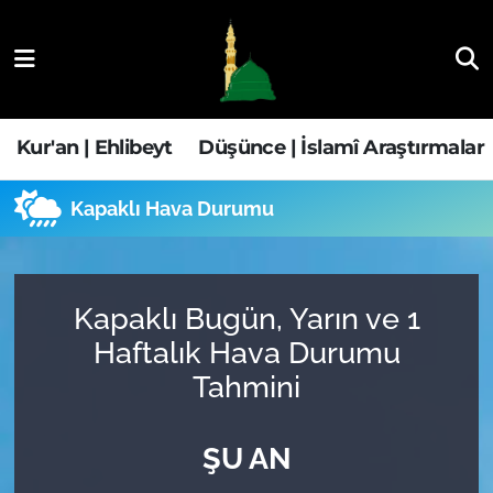
Kur'an | Ehlibeyt
Nöbetçi Eczaneler
Düşünce | İslamî Araştırmalar
Hava Durumu
Kur'an | Ehlibeyt
Düşünce | İslamî Araştırmalar
Ehla-Der Haber
Trafik Durumu
Kapaklı Hava Durumu
Yaşam | Aile&GNÇ
Süper Lig Puan Durumu ve Fikstür
Fıkıh | Ahkam
Tüm Manşetler
Kapaklı Bugün, Yarın ve 1
Haftalık Hava Durumu
Son Dakika Haberleri
Tahmini
Haber Arşivi
ŞU AN