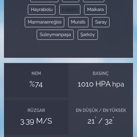
Hayrabolu
Kapaklı
Malkara
Marmaraereğlisi
Muratlı
Saray
Süleymanpaşa
Şarköy
NEM
BASINÇ
%74
1010 HPA
hpa
RÜZGAR
EN DÜŞÜK / EN YÜKSEK
°
°
3.39 M/S
21
/ 32