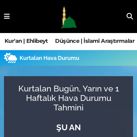
Kur'an | Ehlibeyt
Nöbetçi Eczaneler
Düşünce | İslamî Araştırmalar
Hava Durumu
Kur'an | Ehlibeyt
Düşünce | İslamî Araştırmalar
Ehla-Der Haber
Trafik Durumu
Kurtalan Hava Durumu
Yaşam | Aile&GNÇ
Süper Lig Puan Durumu ve Fikstür
Fıkıh | Ahkam
Tüm Manşetler
Kurtalan Bugün, Yarın ve 1
Haftalık Hava Durumu
Son Dakika Haberleri
Tahmini
Haber Arşivi
ŞU AN