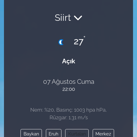
Siirt
°
27
Açık
07 Ağustos Cuma
22:00
Nem: %20, Basınç: 1003 hpa hPa,
Rüzgar: 1.31 m/s
Baykan
Eruh
Kurtalan
Merkez