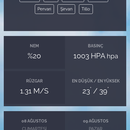
Pervari
Şirvan
Tillo
NEM
BASINÇ
%20
1003 HPA
hpa
RÜZGAR
EN DÜŞÜK / EN YÜKSEK
°
°
1.31 M/S
23
/ 39
08 AĞUSTOS
09 AĞUSTOS
CUMARTESI
PAZAR