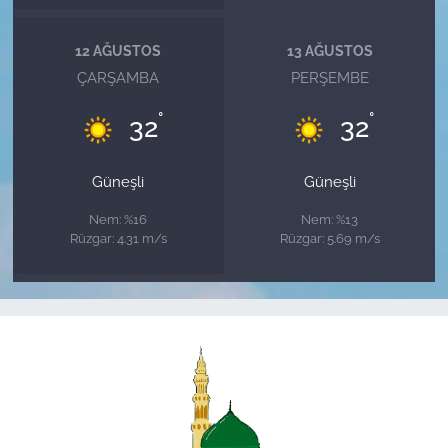
12 AĞUSTOS
13 AĞUSTOS
ÇARŞAMBA
PERŞEMBE
°
°
32
32
Güneşli
Güneşli
Nem: %16
Nem: %13
Rüzgar: 4.31 m/s
Rüzgar: 5.69 m/s