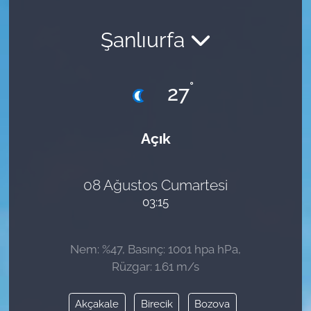
Şanlıurfa
°
27
Açık
08 Ağustos Cumartesi
03:15
Nem: %47, Basınç: 1001 hpa hPa,
Rüzgar: 1.61 m/s
Akçakale
Birecik
Bozova