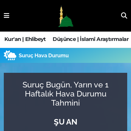
Kur'an | Ehlibeyt
Nöbetçi Eczaneler
Düşünce | İslamî Araştırmalar
Hava Durumu
Kur'an | Ehlibeyt
Düşünce | İslamî Araştırmalar
Ehla-Der Haber
Trafik Durumu
Suruç Hava Durumu
Yaşam | Aile&GNÇ
Süper Lig Puan Durumu ve Fikstür
Fıkıh | Ahkam
Tüm Manşetler
Suruç Bugün, Yarın ve 1
Haftalık Hava Durumu
Son Dakika Haberleri
Tahmini
Haber Arşivi
ŞU AN