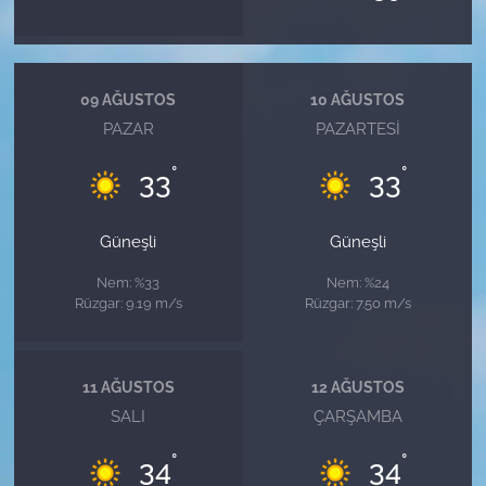
09 AĞUSTOS
10 AĞUSTOS
PAZAR
PAZARTESI
°
°
33
33
Güneşli
Güneşli
Nem: %33
Nem: %24
Rüzgar: 9.19 m/s
Rüzgar: 7.50 m/s
11 AĞUSTOS
12 AĞUSTOS
SALI
ÇARŞAMBA
°
°
34
34