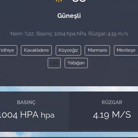
Güneşli
Nem: %22, Basınç: 1004 hpa hPa, Rüzgar: 4.19 m/s
Fethiye
Kavaklıdere
Köyceğiz
Marmaris
Menteşe
Ula
Yatağan
BASINÇ
RÜZGAR
1004 HPA
4.19 M/S
hpa