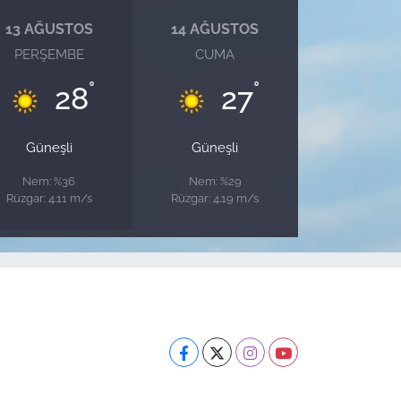
13 AĞUSTOS
14 AĞUSTOS
PERŞEMBE
CUMA
°
°
28
27
Güneşli
Güneşli
Nem: %36
Nem: %29
Rüzgar: 4.11 m/s
Rüzgar: 4.19 m/s