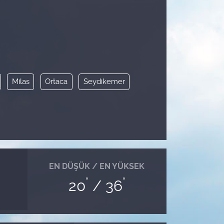
Milas
Ortaca
Seydikemer
EN DÜŞÜK / EN YÜKSEK
°
°
20
/ 36