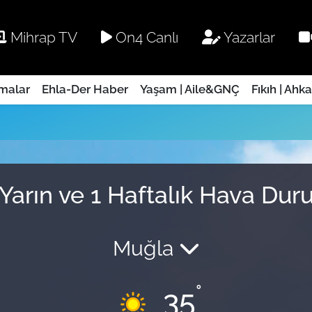
Mihrap TV
On4 Canlı
Yazarlar
rmalar
Ehla-Der Haber
Yaşam | Aile&GNÇ
Fıkıh | Ahk
Yarın ve 1 Haftalık Hava Du
Muğla
°
35