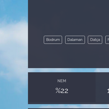
Bodrum
Dalaman
Datça
NEM
%22