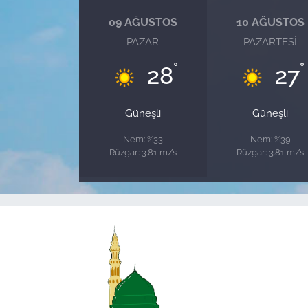
09 AĞUSTOS
10 AĞUSTOS
PAZAR
PAZARTESI
°
°
28
27
Güneşli
Güneşli
Nem: %33
Nem: %39
Rüzgar: 3.81 m/s
Rüzgar: 3.81 m/s