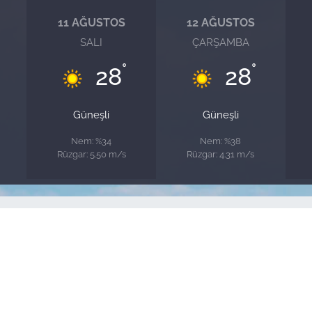
11 AĞUSTOS
12 AĞUSTOS
SALI
ÇARŞAMBA
°
°
28
28
Güneşli
Güneşli
Nem: %34
Nem: %38
Rüzgar: 5.50 m/s
Rüzgar: 4.31 m/s