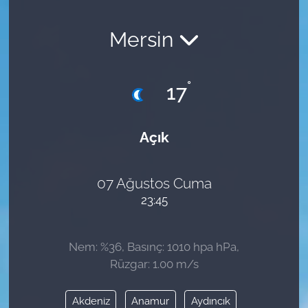
Mersin
°
17
Açık
07 Ağustos Cuma
23:45
Nem: %36, Basınç: 1010 hpa hPa,
Rüzgar: 1.00 m/s
Akdeniz
Anamur
Aydıncık