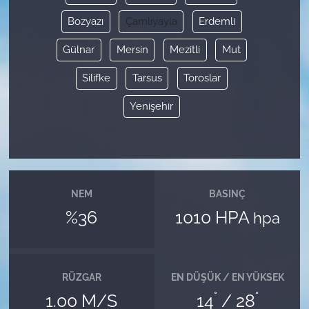
Bozyazı
Çamlıyayla
Erdemli
Gülnar
Mersin
Mezitli
Mut
Silifke
Tarsus
Toroslar
Yenişehir
NEM
BASINÇ
%36
1010 HPA
hpa
RÜZGAR
EN DÜŞÜK / EN YÜKSEK
°
°
1.00 M/S
14
/ 28