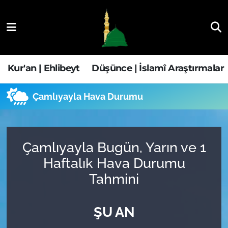
Kur'an | Ehlibeyt
Nöbetçi Eczaneler
Düşünce | İslamî Araştırmalar
Hava Durumu
Kur'an | Ehlibeyt
Düşünce | İslamî Araştırmalar
Ehla-Der Haber
Trafik Durumu
Çamlıyayla Hava Durumu
Yaşam | Aile&GNÇ
Süper Lig Puan Durumu ve Fikstür
Fıkıh | Ahkam
Tüm Manşetler
Çamlıyayla Bugün, Yarın ve 1
Haftalık Hava Durumu
Son Dakika Haberleri
Tahmini
Haber Arşivi
ŞU AN