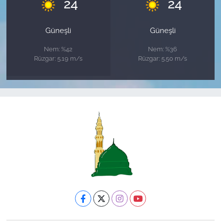
°
°
24
24
Güneşli
Güneşli
Nem: %42
Nem: %36
Rüzgar: 5.19 m/s
Rüzgar: 5.50 m/s