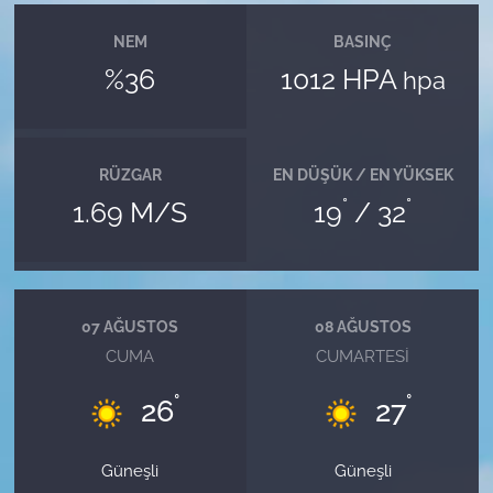
NEM
BASINÇ
%36
1012 HPA
hpa
RÜZGAR
EN DÜŞÜK / EN YÜKSEK
°
°
1.69 M/S
19
/ 32
07 AĞUSTOS
08 AĞUSTOS
CUMA
CUMARTESI
°
°
26
27
Güneşli
Güneşli