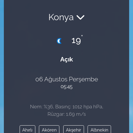
Konya
°
19
Açık
06 Ağustos Perşembe
05:45
Nem: %36, Basınç: 1012 hpa hPa,
Rüzgar: 1.69 m/s
Ahırlı
Akören
Akşehir
Altınekin