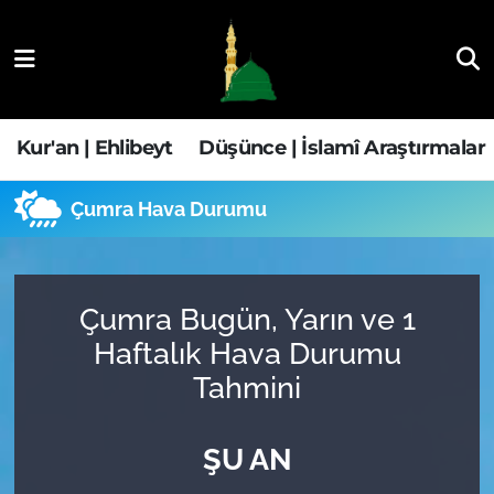
Kur'an | Ehlibeyt
Nöbetçi Eczaneler
Düşünce | İslamî Araştırmalar
Hava Durumu
Kur'an | Ehlibeyt
Düşünce | İslamî Araştırmalar
Ehla-Der Haber
Trafik Durumu
Çumra Hava Durumu
Yaşam | Aile&GNÇ
Süper Lig Puan Durumu ve Fikstür
Fıkıh | Ahkam
Tüm Manşetler
Çumra Bugün, Yarın ve 1
Haftalık Hava Durumu
Son Dakika Haberleri
Tahmini
Haber Arşivi
ŞU AN