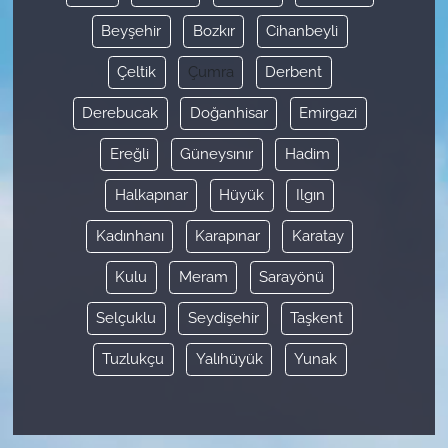
Beyşehir
Bozkır
Cihanbeyli
Çeltik
Çumra
Derbent
Derebucak
Doğanhisar
Emirgazi
Ereğli
Güneysınır
Hadim
Halkapınar
Hüyük
Ilgın
Kadınhanı
Karapınar
Karatay
Kulu
Meram
Sarayönü
Selçuklu
Seydişehir
Taşkent
Tuzlukçu
Yalıhüyük
Yunak