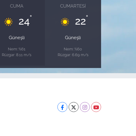
CUMA
CUMARTESI
°
°
24
22
Güneşli
Güneşli
Nem: %61
Nem: %60
Rüzgar: 8.11 m/s
Rüzgar: 6.69 m/s