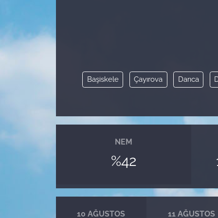
Başiskele
Çayırova
Darıca
D
NEM
%42
10 AĞUSTOS
11 AĞUSTOS