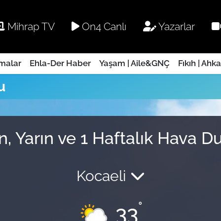
Mihrap TV
On4 Canlı
Yazarlar
rmalar
Ehla-Der Haber
Yaşam | Aile&GNÇ
Fıkıh | Ahk
u
, Yarın ve 1 Haftalık Hava 
Kocaeli
°
33