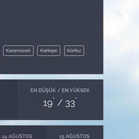
Karamürsel
Kartepe
Körfez
EN DÜŞÜK / EN YÜKSEK
°
°
19
/ 33
14 AĞUSTOS
15 AĞUSTOS