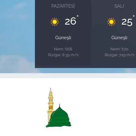
PAZARTESI
SALI
°
°
26
25
Güneşli
Güneşli
Nem: %68
Nem: %70
Rüzgar: 8.39 m/s
Rüzgar: 7.19 m/s