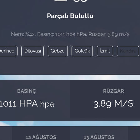
Parçalı Bulutlu
Nem: %42, Basınç: 1011 hpa hPa, Rüzgar: 3.89 m/s
erince
Dilovası
Gebze
Gölcük
İzmit
Kandıra
BASINÇ
RÜZGAR
1011 HPA
3.89 M/S
hpa
12 AĞUSTOS
13 AĞUSTOS