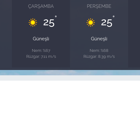
ÇARŞAMBA
PERŞEMBE
°
°
25
25
Güneşli
Güneşli
Nem: %67
Nem: %68
Rüzgar: 7.11 m/s
Rüzgar: 8.39 m/s