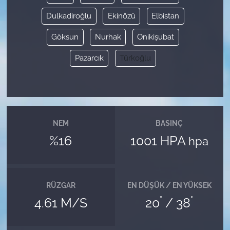
Dulkadiroğlu
Ekinözü
Elbistan
Göksun
Nurhak
Onikişubat
Pazarcık
Türkoğlu
NEM
BASINÇ
%16
1001 HPA
hpa
RÜZGAR
EN DÜŞÜK / EN YÜKSEK
°
°
4.61 M/S
20
/ 38