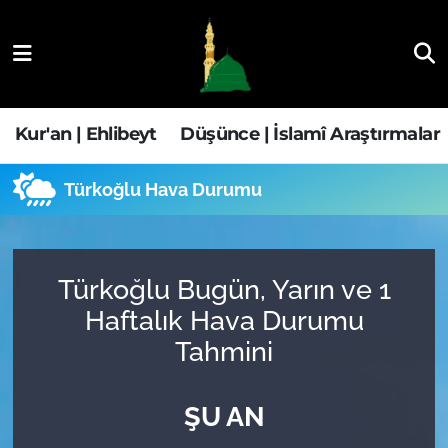
Kur'an | Ehlibeyt
Nöbetçi Eczaneler
Düşünce | İslamî Araştırmalar
Hava Durumu
Kur'an | Ehlibeyt
Düşünce | İslamî Araştırmalar
Ehla-Der Haber
Trafik Durumu
Türkoğlu Hava Durumu
Yaşam | Aile&GNÇ
Süper Lig Puan Durumu ve Fikstür
Fıkıh | Ahkam
Tüm Manşetler
Türkoğlu Bugün, Yarın ve 1
Haftalık Hava Durumu
Son Dakika Haberleri
Tahmini
Haber Arşivi
ŞU AN