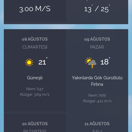
°
°
3.00 M/S
13
/ 25
08 AĞUSTOS
09 AĞUSTOS
CUMARTESI
PAZAR
°
°
21
18
Güneşli
Yakınlarda Gök Gürültülü
Fırtına
Nem: %47
Rüzgar: 3.69 m/s
Nem: %66
Rüzgar: 4.11 m/s
10 AĞUSTOS
11 AĞUSTOS
PAZARTESI
SALI