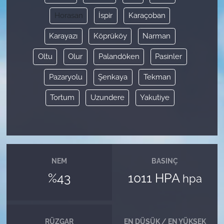
Horasan
İspir
Karaçoban
Karayazı
Köprüköy
Narman
Oltu
Olur
Palandöken
Pasinler
Pazaryolu
Şenkaya
Tekman
Tortum
Uzundere
Yakutiye
NEM
BASINÇ
%43
1011 HPA
hpa
RÜZGAR
EN DÜŞÜK / EN YÜKSEK