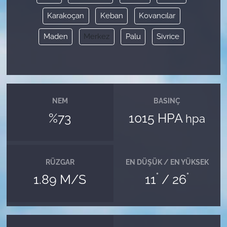
Karakoçan
Keban
Kovancılar
Maden
Merkez
Palu
Sivrice
NEM
BASINÇ
%73
1015 HPA
hpa
RÜZGAR
EN DÜŞÜK / EN YÜKSEK
°
°
1.89 M/S
11
/ 26