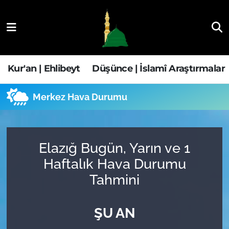
Kur'an | Ehlibeyt
Nöbetçi Eczaneler
Düşünce | İslamî Araştırmalar
Hava Durumu
Kur'an | Ehlibeyt
Düşünce | İslamî Araştırmalar
Ehla-Der Haber
Trafik Durumu
Merkez Hava Durumu
Yaşam | Aile&GNÇ
Süper Lig Puan Durumu ve Fikstür
Fıkıh | Ahkam
Tüm Manşetler
Elazığ Bugün, Yarın ve 1
Haftalık Hava Durumu
Son Dakika Haberleri
Tahmini
Haber Arşivi
ŞU AN