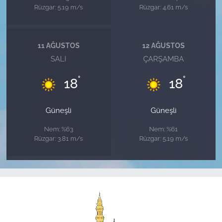
Rüzgar: 5.19 m/s
Rüzgar: 4.61 m/s
11 AĞUSTOS
12 AĞUSTOS
SALI
ÇARŞAMBA
°
°
18
18
Güneşli
Güneşli
Nem: %63
Nem: %61
Rüzgar: 3.81 m/s
Rüzgar: 5.19 m/s