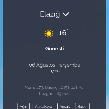
Elazığ
°
16
Güneşli
06 Ağustos Perşembe
07:00
Nem: %73, Basınç: 1015 hpa hPa,
Rüzgar: 1.89 m/s
Ağın
Alacakaya
Arıcak
Baskil