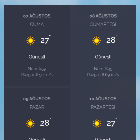
07 AĞUSTOS
08 AĞUSTOS
CUMA
CUMARTESI
°
°
27
28
Güneşli
Güneşli
Nem: %59
Nem: %45
Rüzgar: 6.50 m/s
Rüzgar: 8.69 m/s
09 AĞUSTOS
10 AĞUSTOS
PAZAR
PAZARTESI
°
°
28
27
Güneşli
Güneşli