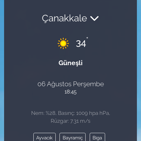
Çanakkale
°
34
Güneşli
06 Ağustos Perşembe
18:45
Nem: %28, Basınç: 1009 hpa hPa,
Rüzgar: 7.31 m/s
Ayvacık
Bayramiç
Biga