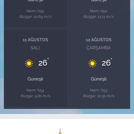
Nem: %55
Nem: %50
Rüzgar: 10.69 m/s
Rüzgar: 11.11 m/s
11 AĞUSTOS
12 AĞUSTOS
SALI
ÇARŞAMBA
°
°
26
26
Güneşli
Güneşli
Nem: %54
Nem: %53
Rüzgar: 9.81 m/s
Rüzgar: 10.31 m/s