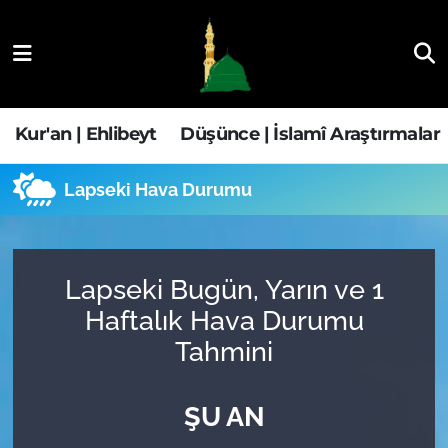
Kur'an | Ehlibeyt
Nöbetçi Eczaneler
Düşünce | İslamî Araştırmalar
Hava Durumu
Kur'an | Ehlibeyt
Düşünce | İslamî Araştırmalar
Ehla-Der Haber
Trafik Durumu
Lapseki Hava Durumu
Yaşam | Aile&GNÇ
Süper Lig Puan Durumu ve Fikstür
Fıkıh | Ahkam
Tüm Manşetler
Lapseki Bugün, Yarın ve 1
Haftalık Hava Durumu
Son Dakika Haberleri
Tahmini
Haber Arşivi
ŞU AN