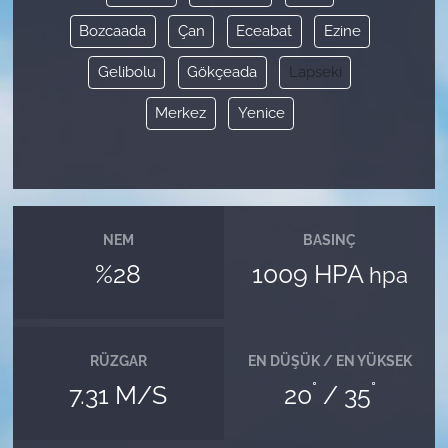
Bozcaada
Çan
Eceabat
Ezine
Gelibolu
Gökçeada
Lapseki
Merkez
Yenice
NEM
BASINÇ
%28
1009 HPA
hpa
RÜZGAR
EN DÜŞÜK / EN YÜKSEK
°
°
7.31 M/S
20
/ 35