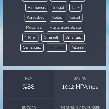
Harmancık
İnegöl
İznik
Karacabey
Keles
Kestel
Mudanya
Mustafakemalpaşa
Nilüfer
Orhaneli
Orhangazi
Osmangazi
Yenişehir
Yıldırım
NEM
BASINÇ
%88
1012 HPA
hpa
RÜZGAR
EN DÜŞÜK / EN YÜKSEK