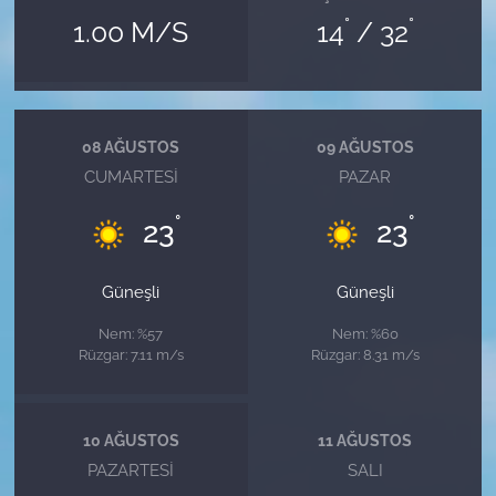
°
°
1.00 M/S
14
/ 32
08 AĞUSTOS
09 AĞUSTOS
CUMARTESI
PAZAR
°
°
23
23
Güneşli
Güneşli
Nem: %57
Nem: %60
Rüzgar: 7.11 m/s
Rüzgar: 8.31 m/s
10 AĞUSTOS
11 AĞUSTOS
PAZARTESI
SALI