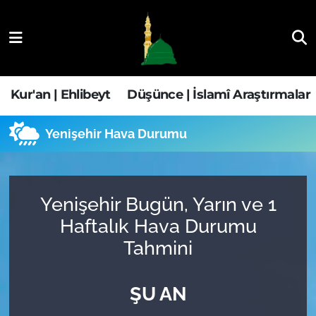
Kur'an | Ehlibeyt
Nöbetçi Eczaneler
Düşünce | İslamî Araştırmalar
Hava Durumu
Kur'an | Ehlibeyt
Düşünce | İslamî Araştırmalar
Ehla-Der Haber
Trafik Durumu
Yenişehir Hava Durumu
Yaşam | Aile&GNÇ
Süper Lig Puan Durumu ve Fikstür
Fıkıh | Ahkam
Tüm Manşetler
Yenişehir Bugün, Yarın ve 1
Haftalık Hava Durumu
Son Dakika Haberleri
Tahmini
Haber Arşivi
ŞU AN