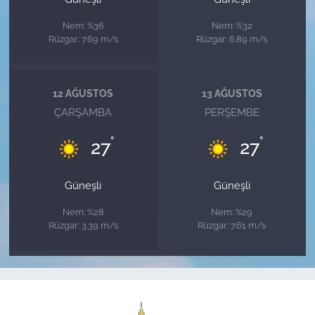
Nem: %36
Nem: %32
Rüzgar: 7.69 m/s
Rüzgar: 6.89 m/s
12 AĞUSTOS
13 AĞUSTOS
ÇARŞAMBA
PERŞEMBE
°
°
27
27
Güneşli
Güneşli
Nem: %28
Nem: %29
Rüzgar: 3.39 m/s
Rüzgar: 7.61 m/s