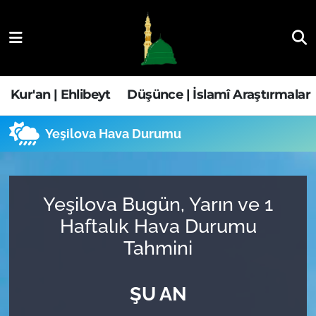
Kur'an | Ehlibeyt
Nöbetçi Eczaneler
Düşünce | İslamî Araştırmalar
Hava Durumu
Kur'an | Ehlibeyt
Düşünce | İslamî Araştırmalar
Ehla-Der Haber
Trafik Durumu
Yeşilova Hava Durumu
Yaşam | Aile&GNÇ
Süper Lig Puan Durumu ve Fikstür
Fıkıh | Ahkam
Tüm Manşetler
Yeşilova Bugün, Yarın ve 1
Haftalık Hava Durumu
Son Dakika Haberleri
Tahmini
Haber Arşivi
ŞU AN