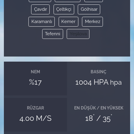
Çavdır
Çeltikçi
Gölhisar
Karamanlı
Kemer
Merkez
Tefenni
Yeşilova
NEM
BASINÇ
%17
1004 HPA
hpa
RÜZGAR
EN DÜŞÜK / EN YÜKSEK
°
°
4.00 M/S
18
/ 35