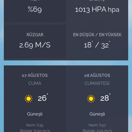
%69
1013 HPA
hpa
RÜZGAR
EN DÜŞÜK / EN YÜKSEK
°
°
2.69 M/S
18
/ 32
07 AĞUSTOS
08 AĞUSTOS
CUMA
CUMARTESI
°
°
26
28
Güneşli
Güneşli
Nem: %35
Nem: %37
Rüzgar: 6.00 m/s
Rüzgar: 5.19 m/s