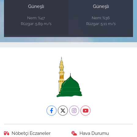
Güneşli
Güneşli
Nem: %47
Nem: %36
Rüzgar: 5.89 m/s
Rüzgar: 5.11 m/s
Nöbetçi Eczaneler
Hava Durumu