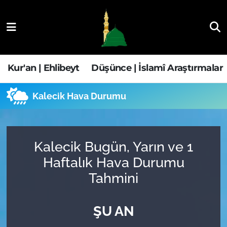
Kur'an | Ehlibeyt
Nöbetçi Eczaneler
Düşünce | İslamî Araştırmalar
Hava Durumu
Kur'an | Ehlibeyt
Düşünce | İslamî Araştırmalar
Ehla-Der Haber
Trafik Durumu
Kalecik Hava Durumu
Yaşam | Aile&GNÇ
Süper Lig Puan Durumu ve Fikstür
Fıkıh | Ahkam
Tüm Manşetler
Kalecik Bugün, Yarın ve 1
Haftalık Hava Durumu
Son Dakika Haberleri
Tahmini
Haber Arşivi
ŞU AN