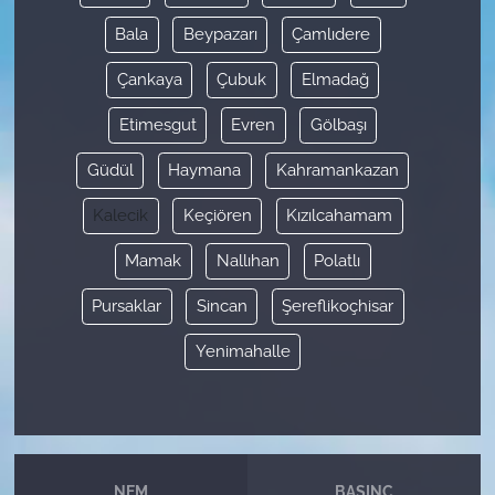
Bala
Beypazarı
Çamlıdere
Çankaya
Çubuk
Elmadağ
Etimesgut
Evren
Gölbaşı
Güdül
Haymana
Kahramankazan
Kalecik
Keçiören
Kızılcahamam
Mamak
Nallıhan
Polatlı
Pursaklar
Sincan
Şereflikoçhisar
Yenimahalle
NEM
BASINÇ