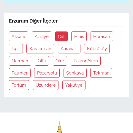
Erzurum Diğer İlçeler
Aşkale
Aziziye
Çat
Hinis
Horasan
İspir
Karaçoban
Karayazi
Köprüköy
Narman
Oltu
Olur
Palandöken
Pasinler
Pazaryolu
Şenkaya
Tekman
Tortum
Uzundere
Yakutiye