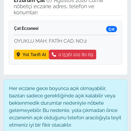
Erzurum
Çat
07 Ağustos 2026 Cuma
nöbetçi eczane adres, telefon ve
konumları
Çat Eczanesi
Çat
OYUKLU MAH. FATİH CAD. NO:2
Yol Tarifi Al
0 (536) 202 80 69
Her eczane gece boyunca açık olmayabilir,
bazıları sadece gerektiğinde açık kalabilir veya
beklenmedik durumlar nedeniyle nöbete
gelemeyebilir. Bu nedenle, yola çıkmadan önce
eczanenin açık olduğunu telefon aracılığıyla teyit
etmeniz iyi bir fikir olacaktır.