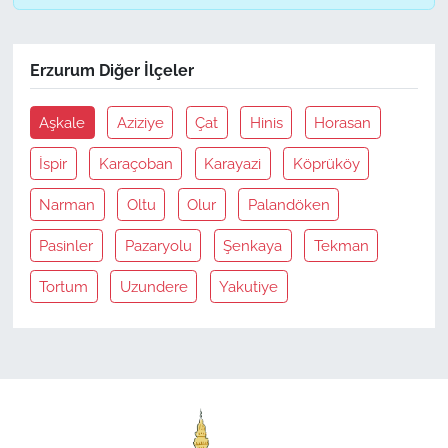
Erzurum Diğer İlçeler
Aşkale
Aziziye
Çat
Hinis
Horasan
İspir
Karaçoban
Karayazi
Köprüköy
Narman
Oltu
Olur
Palandöken
Pasinler
Pazaryolu
Şenkaya
Tekman
Tortum
Uzundere
Yakutiye