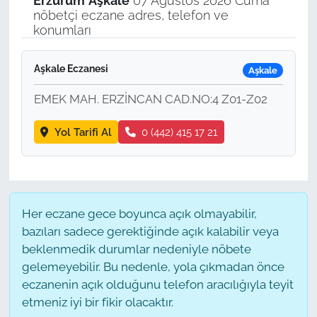
Erzurum
Aşkale
07 Ağustos 2026 Cuma
nöbetçi eczane adres, telefon ve
konumları
Aşkale Eczanesi
Aşkale
EMEK MAH. ERZİNCAN CAD.NO:4 Z01-Z02
Yol Tarifi Al
0 (442) 415 17 21
Her eczane gece boyunca açık olmayabilir,
bazıları sadece gerektiğinde açık kalabilir veya
beklenmedik durumlar nedeniyle nöbete
gelemeyebilir. Bu nedenle, yola çıkmadan önce
eczanenin açık olduğunu telefon aracılığıyla teyit
etmeniz iyi bir fikir olacaktır.