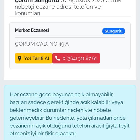
Çorum
Sungurlu
07 Ağustos 2026 Cuma
nöbetçi eczane adres, telefon ve
konumları
Merkez Eczanesi
Sungurlu
ÇORUM CAD. NO:49 A
Yol Tarifi Al
0 (364) 311 87 61
Her eczane gece boyunca açık olmayabilir,
bazıları sadece gerektiğinde açık kalabilir veya
beklenmedik durumlar nedeniyle nöbete
gelemeyebilir. Bu nedenle, yola çıkmadan önce
eczanenin açık olduğunu telefon aracılığıyla teyit
etmeniz iyi bir fikir olacaktır.