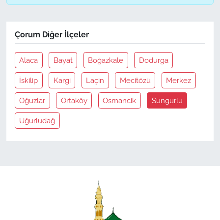
Çorum Diğer İlçeler
Alaca
Bayat
Boğazkale
Dodurga
İskilip
Kargi
Laçin
Mecitözü
Merkez
Oğuzlar
Ortaköy
Osmancik
Sungurlu
Uğurludağ