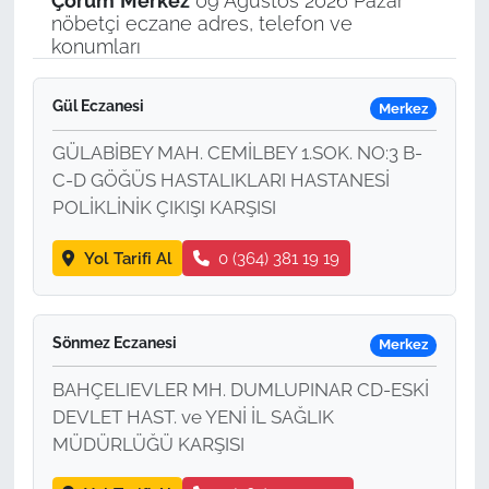
Çorum
Merkez
09 Ağustos 2026 Pazar
nöbetçi eczane adres, telefon ve
konumları
Gül Eczanesi
Merkez
GÜLABİBEY MAH. CEMİLBEY 1.SOK. NO:3 B-
C-D GÖĞÜS HASTALIKLARI HASTANESİ
POLİKLİNİK ÇIKIŞI KARŞISI
Yol Tarifi Al
0 (364) 381 19 19
Sönmez Eczanesi
Merkez
BAHÇELIEVLER MH. DUMLUPINAR CD-ESKİ
DEVLET HAST. ve YENİ İL SAĞLIK
MÜDÜRLÜĞÜ KARŞISI