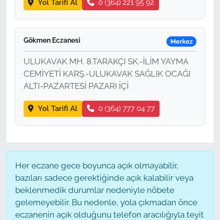
Yol Tarifi Al
0 (364) 221 95 92
Gökmen Eczanesi
Merkez
ULUKAVAK MH. 8.TARAKÇI SK.-İLİM YAYMA
CEMİYETİ KARŞ.-ULUKAVAK SAĞLIK OCAĞI
ALTI-PAZARTESİ PAZARI İÇİ
Yol Tarifi Al
0 (364) 777 04 77
Her eczane gece boyunca açık olmayabilir,
bazıları sadece gerektiğinde açık kalabilir veya
beklenmedik durumlar nedeniyle nöbete
gelemeyebilir. Bu nedenle, yola çıkmadan önce
eczanenin açık olduğunu telefon aracılığıyla teyit