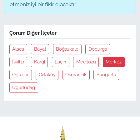
etmeniz iyi bir fikir olacaktır.
Çorum Diğer İlçeler
Alaca
Bayat
Boğazkale
Dodurga
İskilip
Kargi
Laçin
Mecitözü
Merkez
Oğuzlar
Ortaköy
Osmancik
Sungurlu
Uğurludağ