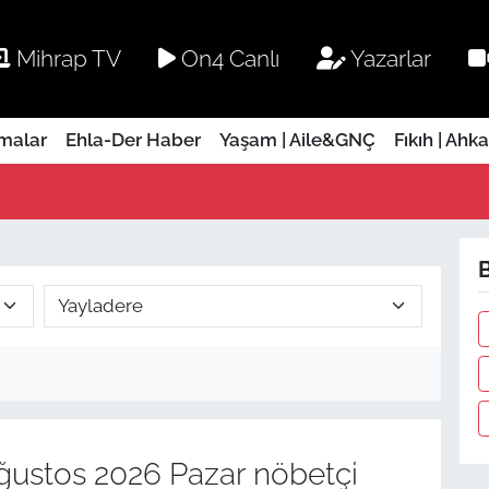
Mihrap TV
On4 Canlı
Yazarlar
rmalar
Ehla-Der Haber
Yaşam | Aile&GNÇ
Fıkıh | Ahk
B
ustos 2026 Pazar nöbetçi