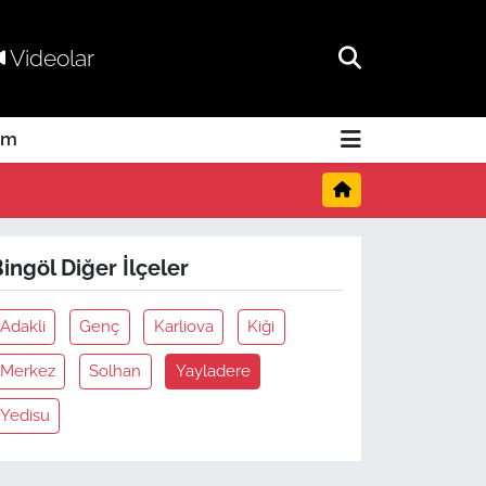
Videolar
am
ingöl Diğer İlçeler
Adakli
Genç
Karliova
Kiği
Merkez
Solhan
Yayladere
Yedisu