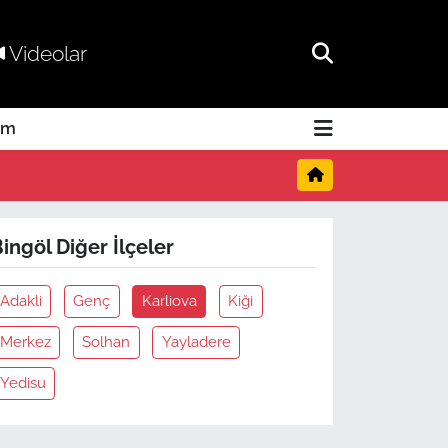
Videolar
am
ingöl Diğer İlçeler
Adakli
Genç
Karliova
Kiği
Merkez
Solhan
Yayladere
Yedisu