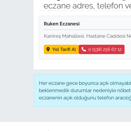
eczane adres, telefon v
Ruken Eczanesi
Kanireş Mahallesi, Hastane Caddesi No
Yol Tarifi Al
0 (538) 256 67 12
Her eczane gece boyunca açık olmayabilir
beklenmedik durumlar nedeniyle nöbete
eczanenin açık olduğunu telefon aracılığıyl