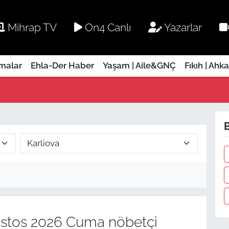
Mihrap TV
On4 Canlı
Yazarlar
rmalar
Ehla-Der Haber
Yaşam | Aile&GNÇ
Fıkıh | Ahk
B
stos 2026 Cuma nöbetçi