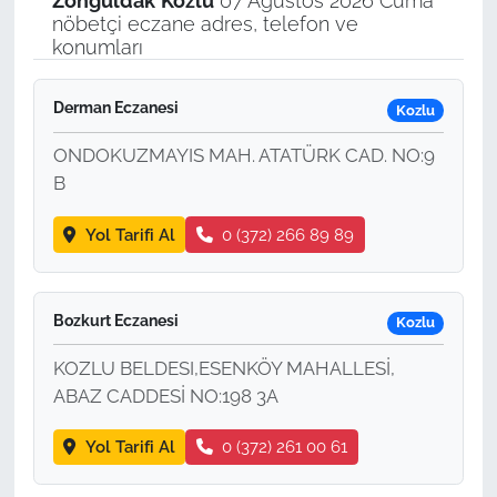
Zonguldak
Kozlu
07 Ağustos 2026 Cuma
nöbetçi eczane adres, telefon ve
konumları
Derman Eczanesi
Kozlu
ONDOKUZMAYIS MAH. ATATÜRK CAD. NO:9
B
Yol Tarifi Al
0 (372) 266 89 89
Bozkurt Eczanesi
Kozlu
KOZLU BELDESI,ESENKÖY MAHALLESİ,
ABAZ CADDESİ NO:198 3A
Yol Tarifi Al
0 (372) 261 00 61