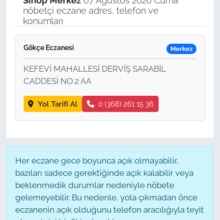
Sinop
Merkez
07 Ağustos 2026 Cuma
nöbetçi eczane adres, telefon ve
konumları
Gökçe Eczanesi
Merkez
KEFEVİ MAHALLESİ DERVİŞ SARABİL
CADDESİ NO.2 AA
Yol Tarifi Al
0 (368) 261 15 36
Her eczane gece boyunca açık olmayabilir,
bazıları sadece gerektiğinde açık kalabilir veya
beklenmedik durumlar nedeniyle nöbete
gelemeyebilir. Bu nedenle, yola çıkmadan önce
eczanenin açık olduğunu telefon aracılığıyla teyit