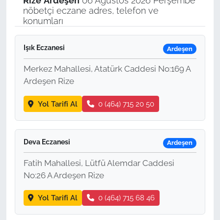
Rize
Ardeşen
06 Ağustos 2026 Perşembe
nöbetçi eczane adres, telefon ve
konumları
Işık Eczanesi
Ardeşen
Merkez Mahallesi, Atatürk Caddesi No:169 A
Ardeşen Rize
Yol Tarifi Al
0 (464) 715 20 50
Deva Eczanesi
Ardeşen
Fatih Mahallesi, Lütfü Alemdar Caddesi
No:26 A Ardeşen Rize
Yol Tarifi Al
0 (464) 715 68 46