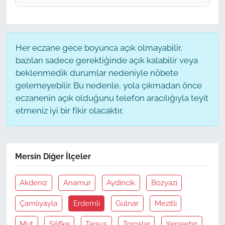
Her eczane gece boyunca açık olmayabilir,
bazıları sadece gerektiğinde açık kalabilir veya
beklenmedik durumlar nedeniyle nöbete
gelemeyebilir. Bu nedenle, yola çıkmadan önce
eczanenin açık olduğunu telefon aracılığıyla teyit
etmeniz iyi bir fikir olacaktır.
Mersin Diğer İlçeler
Akdeniz
Anamur
Aydincik
Bozyazi
Çamliyayla
Erdemli
Gülnar
Mezitli
Mut
Silifke
Tarsus
Toroslar
Yenişehir