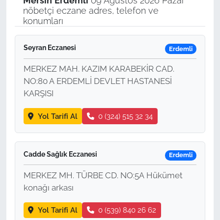
Mersin
Erdemli
09 Ağustos 2026 Pazar
nöbetçi eczane adres, telefon ve
konumları
Seyran Eczanesi
Erdemli
MERKEZ MAH. KAZIM KARABEKİR CAD.
NO:80 A ERDEMLİ DEVLET HASTANESİ
KARŞISI
Yol Tarifi Al
0 (324) 515 32 34
Cadde Sağlık Eczanesi
Erdemli
MERKEZ MH. TÜRBE CD. NO:5A Hükümet
konağı arkası
Yol Tarifi Al
0 (539) 840 26 62