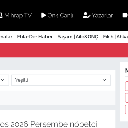
Mihrap TV
On4 Canlı
Yazarlar
rmalar
Ehla-Der Haber
Yaşam | Aile&GNÇ
Fıkıh | Ahk
M
os 2026 Perşembe nöbetçi