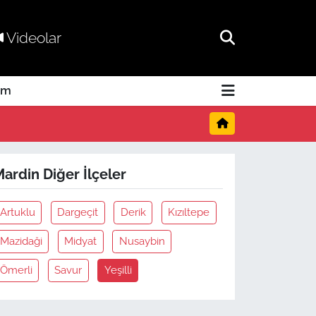
Videolar
am
ardin Diğer İlçeler
Artuklu
Dargeçit
Derik
Kızıltepe
Mazidaği
Midyat
Nusaybin
Ömerli
Savur
Yeşilli