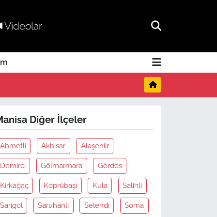
Videolar
am
anisa Diğer İlçeler
Ahmetli
Akhisar
Alaşehiir
Demirci
Gölmarmara
Gördes
Kirkağaç
Köprübaşi
Kula
Salihli
Sarigöl
Saruhanli
Selendi
Soma