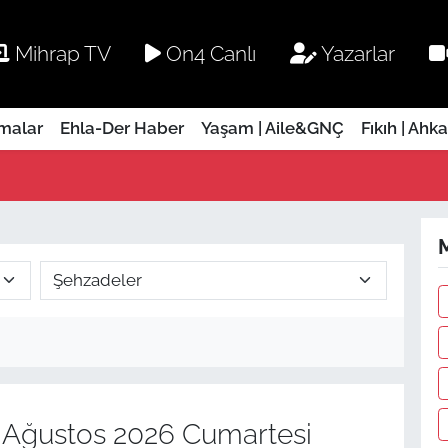
Mihrap TV
On4 Canlı
Yazarlar
rmalar
Ehla-Der Haber
Yaşam | Aile&GNÇ
Fıkıh | Ahk
M
Ağustos 2026 Cumartesi