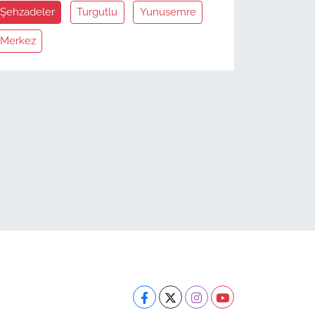
Şehzadeler
Turgutlu
Yunusemre
Merkez