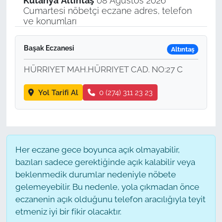
Kütahya
Altıntaş
08 Ağustos 2026
Cumartesi nöbetçi eczane adres, telefon
ve konumları
Başak Eczanesi
Altıntaş
HÜRRIYET MAH.HÜRRIYET CAD. NO:27 C
Yol Tarifi Al
0 (274) 311 23 23
Her eczane gece boyunca açık olmayabilir,
bazıları sadece gerektiğinde açık kalabilir veya
beklenmedik durumlar nedeniyle nöbete
gelemeyebilir. Bu nedenle, yola çıkmadan önce
eczanenin açık olduğunu telefon aracılığıyla teyit
etmeniz iyi bir fikir olacaktır.