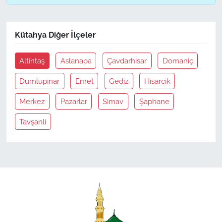
Kütahya Diğer İlçeler
Altintaş
Aslanapa
Çavdarhisar
Domaniç
Dumlupinar
Emet
Gediz
Hisarcik
Merkez
Pazarlar
Simav
Şaphane
Tavşanli