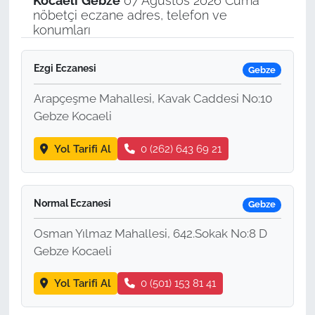
Kocaeli
Gebze
07 Ağustos 2026 Cuma
nöbetçi eczane adres, telefon ve
konumları
Ezgi Eczanesi
Gebze
Arapçeşme Mahallesi, Kavak Caddesi No:10
Gebze Kocaeli
Yol Tarifi Al
0 (262) 643 69 21
Normal Eczanesi
Gebze
Osman Yılmaz Mahallesi, 642.Sokak No:8 D
Gebze Kocaeli
Yol Tarifi Al
0 (501) 153 81 41