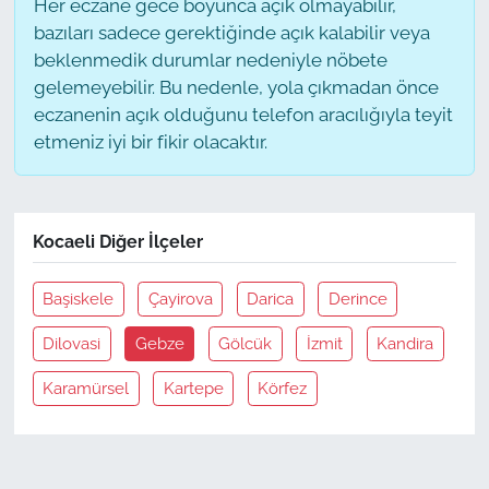
Her eczane gece boyunca açık olmayabilir,
bazıları sadece gerektiğinde açık kalabilir veya
beklenmedik durumlar nedeniyle nöbete
gelemeyebilir. Bu nedenle, yola çıkmadan önce
eczanenin açık olduğunu telefon aracılığıyla teyit
etmeniz iyi bir fikir olacaktır.
Kocaeli Diğer İlçeler
Başiskele
Çayirova
Darica
Derince
Dilovasi
Gebze
Gölcük
İzmit
Kandira
Karamürsel
Kartepe
Körfez