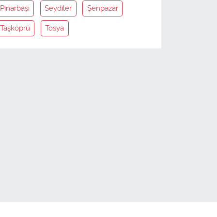
Pinarbaşi
Seydiler
Şenpazar
Taşköprü
Tosya