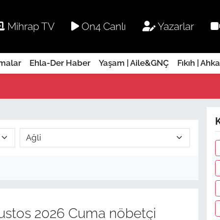
Mihrap TV
On4 Canlı
Yazarlar
rmalar
Ehla-Der Haber
Yaşam | Aile&GNÇ
Fıkıh | Ahk
ustos 2026 Cuma nöbetçi