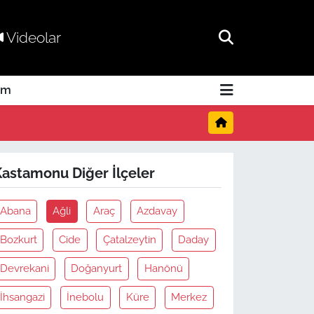
Videolar
am
Kastamonu Diğer İlçeler
Abana
Ağli
Araç
Azdavay
Bozkurt
Cide
Çatalzeytin
Daday
Devrekani
Doğanyurt
Hanönü
İhsangazi
İnebolu
Küre
Merkez