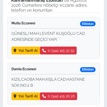
Kahramanmaraş
Elbistan
08 Ağustos
2026 Cumartesi nöbetçi eczane adres,
telefon ve konumları
Mutlu Eczanesi
Elbistan
GÜNESLI MAH.LEVENT KUŞOĞLU CAD.
ADRESİNDE GEÇİCİ YAPI
Yol Tarifi Al
0 (344) 415 32 55
Damla Eczanesi
Elbistan
KIZILCAOBA MAH.KIŞLA CAD.HASTANE
SOK.NO:2 B
Yol Tarifi Al
0 (344) 415 26 26