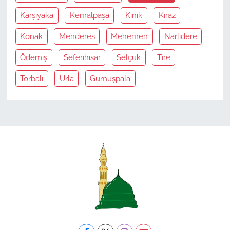
Karşiyaka
Kemalpaşa
Kinik
Kiraz
Konak
Menderes
Menemen
Narlidere
Ödemiş
Seferihisar
Selçuk
Tire
Torbali
Urla
Gümüşpala