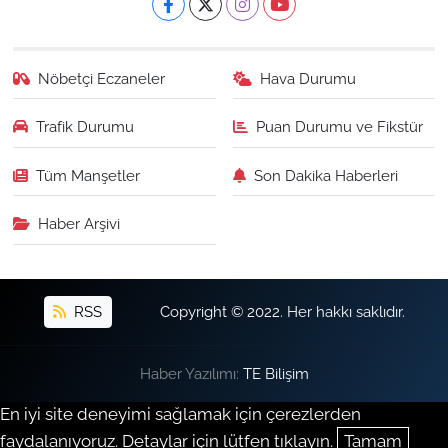
Nöbetçi Eczaneler
Hava Durumu
Trafik Durumu
Puan Durumu ve Fikstür
Tüm Manşetler
Son Dakika Haberleri
Haber Arşivi
RSS
Copyright © 2022. Her hakkı saklıdır.
Haber Yazılımı:
TE Bilişim
En iyi site deneyimi sağlamak için çerezlerden
faydalanıyoruz. Detaylar için lütfen tıklayın.
Tamam