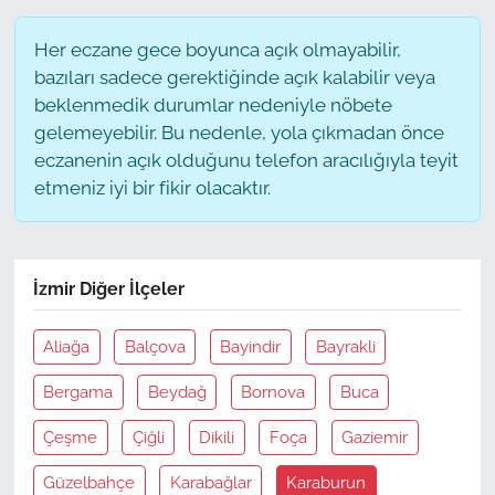
Her eczane gece boyunca açık olmayabilir,
bazıları sadece gerektiğinde açık kalabilir veya
beklenmedik durumlar nedeniyle nöbete
gelemeyebilir. Bu nedenle, yola çıkmadan önce
eczanenin açık olduğunu telefon aracılığıyla teyit
etmeniz iyi bir fikir olacaktır.
İzmir Diğer İlçeler
Aliağa
Balçova
Bayindir
Bayrakli
Bergama
Beydağ
Bornova
Buca
Çeşme
Çiğli
Dikili
Foça
Gaziemir
Güzelbahçe
Karabağlar
Karaburun