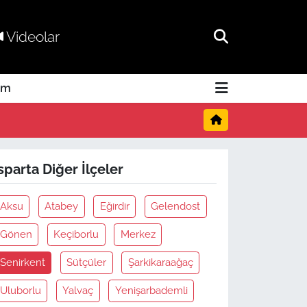
Videolar
am
sparta Diğer İlçeler
Aksu
Atabey
Eğirdir
Gelendost
Gönen
Keçiborlu
Merkez
Senirkent
Sütçüler
Şarkikaraağaç
Uluborlu
Yalvaç
Yenişarbademli