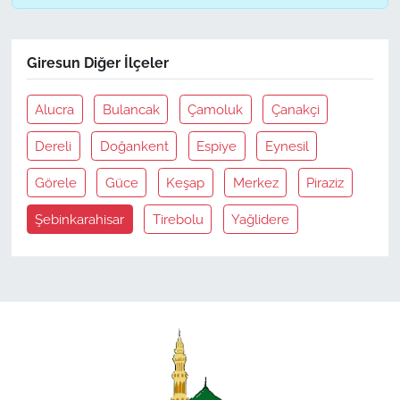
Giresun Diğer İlçeler
Alucra
Bulancak
Çamoluk
Çanakçi
Dereli
Doğankent
Espiye
Eynesil
Görele
Güce
Keşap
Merkez
Piraziz
Şebinkarahisar
Tirebolu
Yağlidere