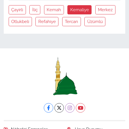
Çayirli
İliç
Kemah
Kemaliye
Merkez
Otlukbeli
Refahiye
Tercan
Üzümlü