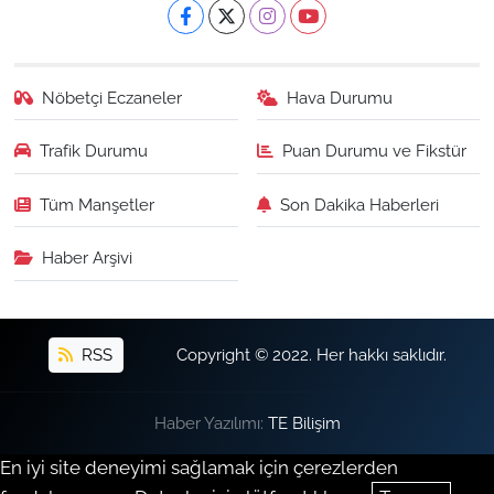
Nöbetçi Eczaneler
Hava Durumu
Trafik Durumu
Puan Durumu ve Fikstür
Tüm Manşetler
Son Dakika Haberleri
Haber Arşivi
RSS
Copyright © 2022. Her hakkı saklıdır.
Haber Yazılımı:
TE Bilişim
En iyi site deneyimi sağlamak için çerezlerden