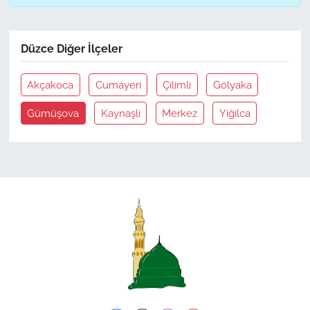
Düzce Diğer İlçeler
Akçakoca
Cumayeri
Çilimli
Gölyaka
Gümüşova
Kaynaşli
Merkez
Yiğilca