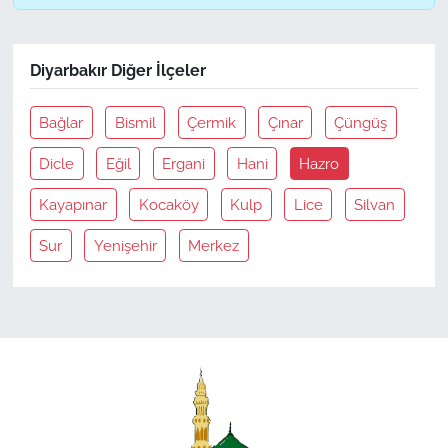
Diyarbakır Diğer İlçeler
Bağlar
Bismil
Çermik
Çınar
Çüngüş
Dicle
Eğil
Ergani
Hani
Hazro
Kayapınar
Kocaköy
Kulp
Lice
Silvan
Sur
Yenişehir
Merkez