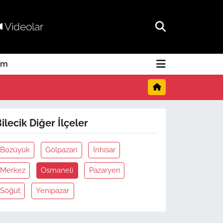
Videolar
am
ilecik Diğer İlçeler
Bozüyük
Gölpazari
İnhisar
Merkez
Osmaneli
Pazaryeri
Söğüt
Yenipazar