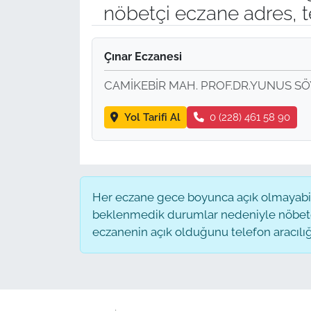
nöbetçi eczane adres, t
Çınar Eczanesi
CAMİKEBİR MAH. PROF.DR.YUNUS SÖY
Yol Tarifi Al
0 (228) 461 58 90
Her eczane gece boyunca açık olmayabilir
beklenmedik durumlar nedeniyle nöbete
eczanenin açık olduğunu telefon aracılığıyl