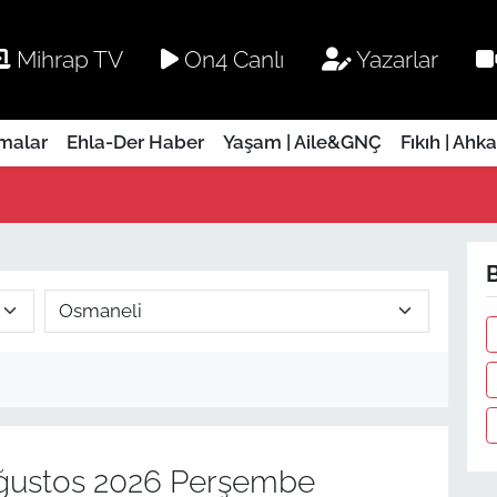
Mihrap TV
On4 Canlı
Yazarlar
rmalar
Ehla-Der Haber
Yaşam | Aile&GNÇ
Fıkıh | Ahk
B
ğustos 2026 Perşembe