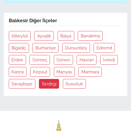
Balıkesir Diğer İlçeler
Altieylül
Ayvalik
Balya
Bandirma
Bigadiç
Burhaniye
Dursunbey
Edremit
Erdek
Gömeç
Gönen
Havran
İvrindi
Karesi
Kepsut
Manyas
Marmara
Savaştepe
Sindirgi
Susurluk