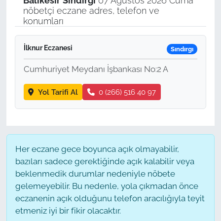
Balıkesir
Sındırgı
07 Ağustos 2026 Cuma
nöbetçi eczane adres, telefon ve
konumları
İlknur Eczanesi
Sındırgı
Cumhuriyet Meydanı İşbankası No:2 A
Yol Tarifi Al
0 (266) 516 40 97
Her eczane gece boyunca açık olmayabilir,
bazıları sadece gerektiğinde açık kalabilir veya
beklenmedik durumlar nedeniyle nöbete
gelemeyebilir. Bu nedenle, yola çıkmadan önce
eczanenin açık olduğunu telefon aracılığıyla teyit
etmeniz iyi bir fikir olacaktır.